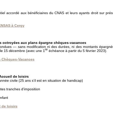
ntiel accordé aux bénéficiaires du CNAS et leurs ayants droit sur prés
 SENSAS à Cergy
ons octroyées aux plans épargne chèques-vacances
fondues — sans modification ni des durées, ni des montants épargnés.
re
 le 15 décembre (avec une 1
échéance à partir du 5 février 2023).
ne Chèques-Vacances
Accueil de loisirs
nnée civile (25 ans s’il est en situation de handicap)
tes tranches d’imposition
enfant
 de loisirs