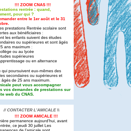
! ZOOM CNAS !!!
restations rentrée : quand,
ment, pour qui ?
emander entre le 1er août et le 31
obre.
es prestations Rentrée scolaire sont
rtes aux bénéficiaires :
nt les enfants suivent des études
ndaires ou supérieures et sont âgés
25 ans maximum :
ollège ou au lycée
études supérieures
apprentissage ou en alternance
u qui poursuivent eux-mêmes des
des secondaires ou supérieures et
t âgés de 25 ans maximum.
micale peut vous accompagner
s vos demandes de prestations sur
site web du CNAS.
// CONTACTER L’AMICALE \\
! ZOOM AMICALE !!!
nière permanence aujourd’hui, avant
entrée, ce jeudi 30 juillet Les
manences de l’amicale sont