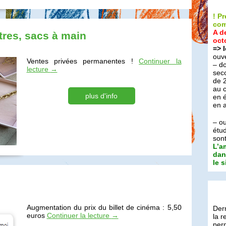
!!
! P
com
A d
res, sacs à main
oct
=> l
ouve
Ventes privées permanentes !
Continuer la
– do
lecture
→
seco
de 
au c
plus d'info
en 
en 
– o
étu
son
L’a
dan
le 
!!
Augmentation du prix du billet de cinéma : 5,50
Der
euros
Continuer la lecture
→
la r
per