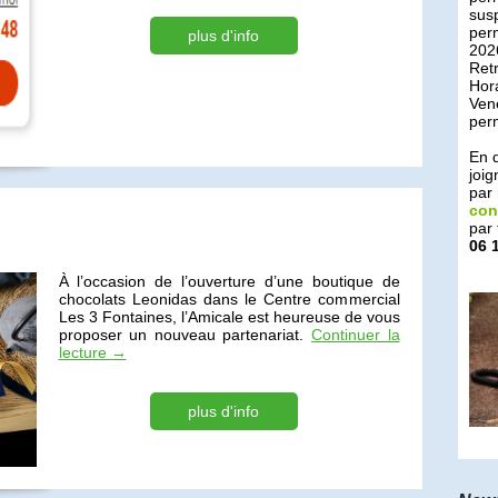
susp
perm
plus d'info
202
Retr
Hora
Ven
perm
En d
joig
par 
con
par 
06 
À l’occasion de l’ouverture d’une boutique de
chocolats Leonidas dans le Centre commercial
Les 3 Fontaines, l’Amicale est heureuse de vous
proposer un nouveau partenariat.
Continuer la
lecture
→
plus d'info