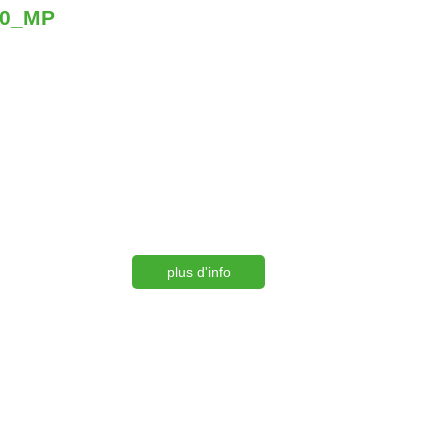
10_MP
plus d'info